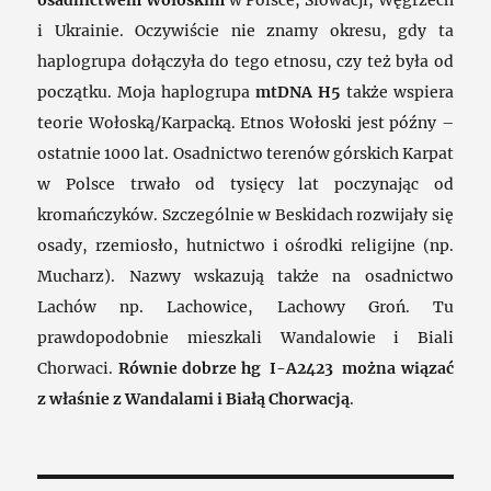
osadnictwem Wołoskim
w Polsce, Słowacji, Węgrzech
i Ukrainie. Oczywiście nie znamy okresu, gdy ta
haplogrupa dołączyła do tego etnosu, czy też była od
początku. Moja haplogrupa
mtDNA H5
także wspiera
teorie Wołoską/Karpacką. Etnos Wołoski jest późny –
ostatnie 1000 lat. Osadnictwo terenów górskich Karpat
w Polsce trwało od tysięcy lat poczynając od
kromańczyków. Szczególnie w Beskidach rozwijały się
osady, rzemiosło, hutnictwo i ośrodki religijne (np.
Mucharz). Nazwy wskazują także na osadnictwo
Lachów np. Lachowice, Lachowy Groń. Tu
prawdopodobnie mieszkali Wandalowie i Biali
Chorwaci.
Równie dobrze hg I-A2423 można wiązać
z właśnie z Wandalami i Białą Chorwacją
.