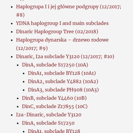
Haplogrupa I i jej główne podgrupy (12/2017;
#8)
YDNA haplogroup I and main subclades
Dinaric Haplogroup Tree (02/2018)
Haplogrupa dynarska – drzewo rodowe
(12/2017; #9)
Dinaric, I2a subclade Y3120 (12/2017; #10)
DinA, subclade S17250 (10A)
DinA1, subclade BY128 (10A1)
DinA2, subclade Y4882 (10A2)
DinA3, subclade PH908 (10A3)
DinB, subclade Y4460 (10B)
DinC, subclade Z17855 (10C)
I2a-Dinaric, subclade Y3120
DinA, subclade S17250
DinA1, subclade BY128