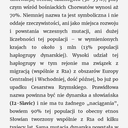
czym wśród bośniackich Chorwatów wynosi aż
70%. Niemniej nazwa ta jest symboliczna i nie
oddaje rzeczywistości, ani jako miejsca rozwoju
i powstania wczesnych mutacji, ani dużej
liczebności tej populacji – w wymienionych
krajach to około 3 mln (13% populacji
haplogrupy dynarskiej). Wysoki udział tej
haplogrupy w tym rejonie ma związek z
migracją (wspólnie z R1a) z obszarów Europy
Centralnej i Wschodniej, dość późnej, bo już po
upadku Cesarstwa Rzymskiego. Prawidłowa
nazwa powinna być nie dynarska a słowiańska
(I2-Slavic)
i nie ma tu żadnego „naciągania”,
bowiem 90% tej populacji to obecny etnos
Słowian tworzony wspólnie z R1a od kilku
tysięcy lat. Sama mutacja dynarska powstała w