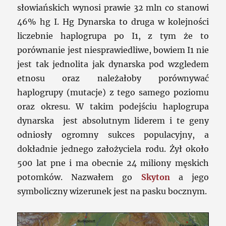
słowiańskich wynosi prawie 32 mln co stanowi
46% hg I. Hg Dynarska to druga w kolejności
liczebnie haplogrupa po I1, z tym że to
porównanie jest niesprawiedliwe, bowiem I1 nie
jest tak jednolita jak dynarska pod wzgledem
etnosu oraz należałoby porównywać
haplogrupy (mutacje) z tego samego poziomu
oraz okresu. W takim podejściu haplogrupa
dynarska jest absolutnym liderem i te geny
odniosły ogromny sukces populacyjny, a
dokładnie jednego założyciela rodu. Żył około
500 lat pne i ma obecnie 24 miliony męskich
potomków. Nazwałem go
Skyton
a jego
symboliczny wizerunek jest na pasku bocznym.