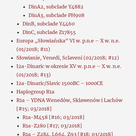
DinA2, subclade Y4882
DinA3, subclade PH908
DinB, subclade Y4460
DinC, subclade Z17855
Europa „Słowiańska” VI w. p.n.e – X w. n.e.
(01/2018; #11)
Słowianie, Venedi, Sclaveni (02/2018; #12)
I2a-Dinaric w okresie XV w. p.n.e – X w. n.e.
(01/2018; #13)
I2a-Dinaric/Slavic 1500BC – 1000CE
Haplogroup R1a
R1a – YDNA Wenedów, Sklawenów i Lachów
[#15; 03/2018]
R1a-M458 [#16; 03/2018]
R1a-Z280 [#17; 03/2018]
R1a – Z284, L664, Z93 [#18; 03/2018]