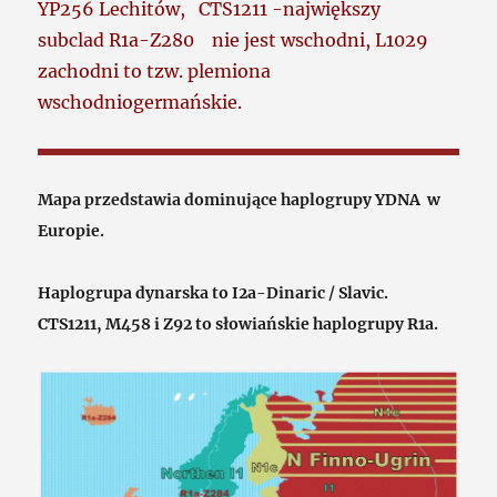
YP256 Lechitów, CTS1211 -największy
subclad R1a-Z280 nie jest wschodni, L1029
zachodni to tzw. plemiona
wschodniogermańskie.
Mapa przedstawia dominujące haplogrupy YDNA w
Europie.
Haplogrupa dynarska to I2a-Dinaric / Slavic.
CTS1211, M458 i Z92 to słowiańskie haplogrupy R1a.