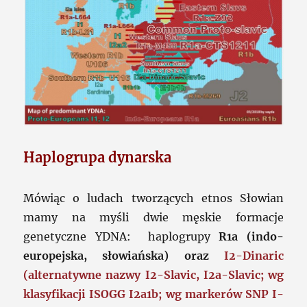
Haplogrupa dynarska
Mówiąc o ludach tworzących etnos Słowian
mamy na myśli dwie męskie formacje
genetyczne YDNA: haplogrupy
R1a (indo-
europejska, słowiańska) oraz
I2-Dinaric
(alternatywne nazwy I2-Slavic, I2a-Slavic; wg
klasyfikacji ISOGG I2a1b; wg markerów SNP I-