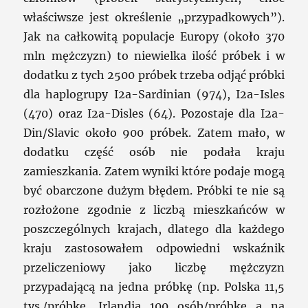
właściwsze jest określenie „przypadkowych”).
Jak na całkowitą populacje Europy (około 370
mln mężczyzn) to niewielka ilość próbek i w
dodatku z tych 2500 próbek trzeba odjąć próbki
dla haplogrupy I2a-Sardinian (974), I2a-Isles
(470) oraz I2a-Disles (64). Pozostaje dla I2a-
Din/Slavic około 900 próbek. Zatem mało, w
dodatku część osób nie podała kraju
zamieszkania. Zatem wyniki które podaje mogą
być obarczone dużym błędem. Próbki te nie są
rozłożone zgodnie z liczbą mieszkańców w
poszczególnych krajach, dlatego dla każdego
kraju zastosowałem odpowiedni wskaźnik
przeliczeniowy jako liczbę mężczyzn
przypadającą na jedna próbkę (np. Polska 11,5
tys./próbkę, Irlandia 100 osób/próbkę a na