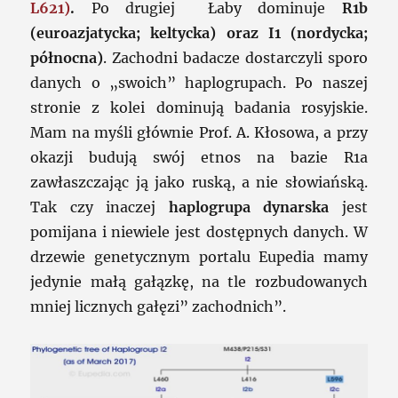
L621)
.
Po drugiej Łaby dominuje
R1b
(euroazjatycka; keltycka) oraz I1 (nordycka;
północna)
. Zachodni badacze dostarczyli sporo
danych o „swoich” haplogrupach. Po naszej
stronie z kolei dominują badania rosyjskie.
Mam na myśli głównie Prof. A. Kłosowa, a przy
okazji budują swój etnos na bazie R1a
zawłaszczając ją jako ruską, a nie słowiańską.
Tak czy inaczej
haplogrupa dynarska
jest
pomijana i niewiele jest dostępnych danych. W
drzewie genetycznym portalu Eupedia mamy
jedynie małą gałązkę, na tle rozbudowanych
mniej licznych gałęzi” zachodnich”.