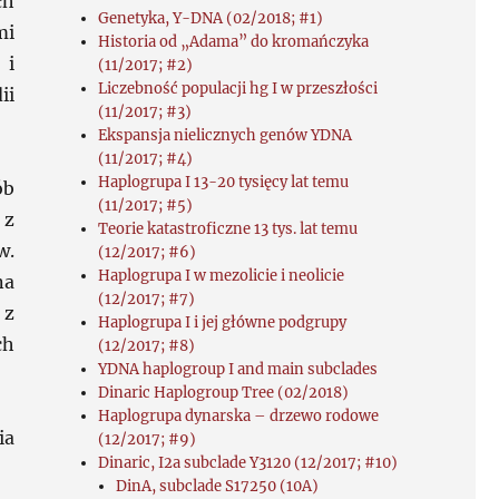
ch
Genetyka, Y-DNA (02/2018; #1)
mi
Historia od „Adama” do kromańczyka
 i
(11/2017; #2)
Liczebność populacji hg I w przeszłości
ii
(11/2017; #3)
Ekspansja nielicznych genów YDNA
(11/2017; #4)
Haplogrupa I 13-20 tysięcy lat temu
ób
(11/2017; #5)
 z
Teorie katastroficzne 13 tys. lat temu
w.
(12/2017; #6)
Haplogrupa I w mezolicie i neolicie
na
(12/2017; #7)
 z
Haplogrupa I i jej główne podgrupy
ch
(12/2017; #8)
YDNA haplogroup I and main subclades
Dinaric Haplogroup Tree (02/2018)
Haplogrupa dynarska – drzewo rodowe
ia
(12/2017; #9)
Dinaric, I2a subclade Y3120 (12/2017; #10)
DinA, subclade S17250 (10A)