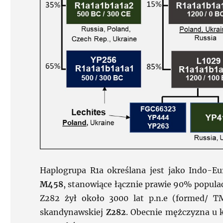
Haplogrupa R1a określana jest jako Indo-E
M458
, stanowiące łącznie prawie 90% popula
Z282 żył około 3000 lat p.n.e (formed/ T
skandynawskiej
Z282
. Obecnie mężczyzna u 