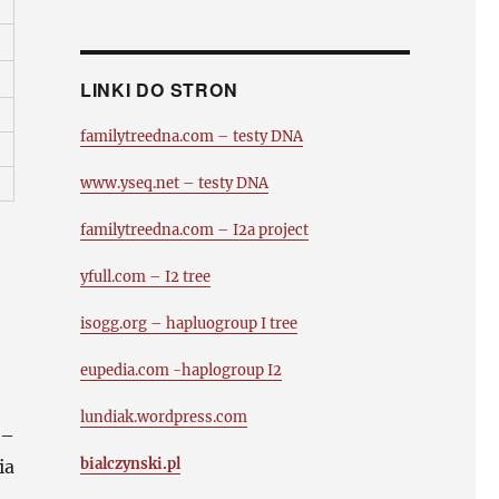
LINKI DO STRON
familytreedna.com – testy DNA
www.yseq.net – testy DNA
familytreedna.com – I2a project
yfull.com – I2 tree
isogg.org – hapluogroup I tree
eupedia.com -haplogroup I2
lundiak.wordpress.com
 –
bialczynski.pl
ia