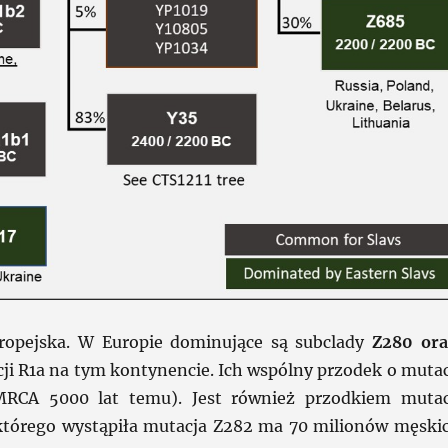
uropejska. W Europie dominujące są subclady
Z280 or
cji R1a na tym kontynencie. Ich wspólny przodek o mutac
MRCA 5000 lat temu). Jest również przodkiem mutac
którego wystąpiła mutacja Z282 ma 70 milionów męski