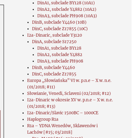
DinA1, subclade BY128 (10A1)
DinA2, subclade Y4882 (10A2)
DinA3, subclade PH908 (10A3)
DinB, subclade Y4460 (10B)
DinC, subclade Z17855 (10C)
I2a-Dinaric, subclade Y3120
DinA, subclade S17250
DinA1, subclade BY128
DinA2, subclade Y4882
DinA3, subclade PH908
DinB, subclade Y4460
DinC, subclade Z17855
Europa „Słowiańska” VI w. p.n.e – X w. n.e.
(01/2018; #11)
Słowianie, Venedi, Sclaveni (02/2018; #12)
I2a-Dinaric w okresie XV w. p.n.e – X w. n.e.
(01/2018; #13)
I2a-Dinaric/Slavic 1500BC – 1000CE
Haplogroup R1a
R1a – YDNA Wenedów, Sklawenów i
Lachów [#15; 03/2018]