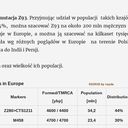
utacja Z93
. Przyjmując udział w populacji takich kraj
an 5%, można szacować Z93 na około 200 mln mężczyzn
uje w Europie, a można ją szacować na kilkaset tysię
ała wg różnych poglądów w Europie na terenie Pols
do Indii i Persji.
oraz wielkość ich populacji.
main subclades in Europe
02/2018 by vayda
Formed/TMRCA
Population
Markers
Distributi
[ybp]
[mln]
Z280>CTS1211
4600 / 4400
34,2
44%
M458
4700 / 4700
23,4
30%