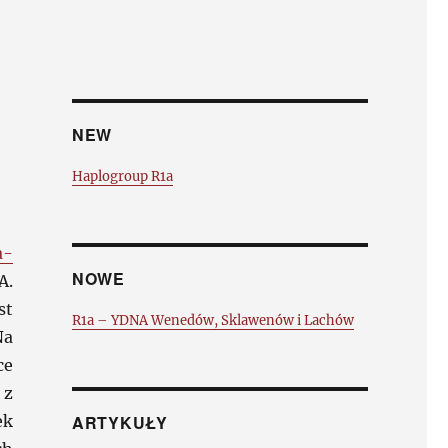
NEW
Haplogroup R1a
a-
NOWE
A.
st
R1a – YDNA Wenedów, Sklawenów i Lachów
Na
ce
 z
ek
ARTYKUŁY