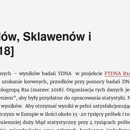
ów, Sklawenów i
18]
danych – wyników badań YDNA w projekcie
FTDNA R1
 – szukanie krewnych, przodków przy pomocy badań DN
ogrupą R1a (marzec 2018). Organizacja tych danych je
eniem”, aby były przydatne do opracowania statystyki. 
e wyników. Aby otrzymać wyniki w pełni satysfakcjonują
zyzn w Europie w ilości około 15-20 tysięcy próbek i to
niemniej duży błąd statystyczny przy 4 tysiącach prób