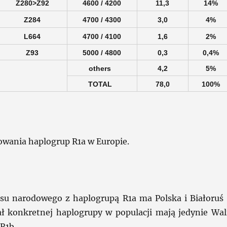
Z280>Z92
4600 / 4200
11,3
14%
Z284
4700 / 4300
3,0
4%
L664
4700 / 4100
1,6
2%
Z93
5000 / 4800
0,3
0,4%
others
4,2
5%
TOTAL
78,0
100%
owania haplogrup R1a w Europie.
osu narodowego z haplogrupą R1a ma Polska i Białoruś
 konkretnej haplogrupy w populacji mają jedynie Wal
R1b.