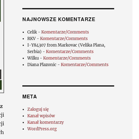
NAJNOWSZE KOMENTARZE
Celik
-
Komentarze/Comments
RKV
-
Komentarze/Comments
I-Y84307 from Markovac (Velika Plana,
Serbia)
-
Komentarze/Comments
Wilku
-
Komentarze/Comments
Diana Plazonic
-
Komentarze/Comments
META
az
Zaloguj się
ji
Kanał wpisów
Kanał komentarzy
ji
WordPress.org
ch