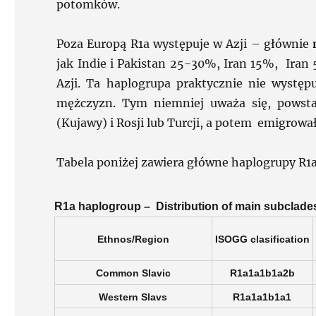
potomków.
Poza Europą R1a występuje w Azji – głównie
m
jak Indie i Pakistan 25-30%, Iran 15%, Ir
Azji. Ta haplogrupa praktycznie nie występ
mężczyzn. Tym niemniej uważa się, powst
(Kujawy) i Rosji lub Turcji, a potem emigrowała 
Tabela poniżej zawiera główne haplogrupy R1a 
R1a haplogroup –
Distribution of 
Ethnos/Region
ISOGG clasification
Common Slavic
R1a1a1b1a2b
Western Slavs
R1a1a1b1a1