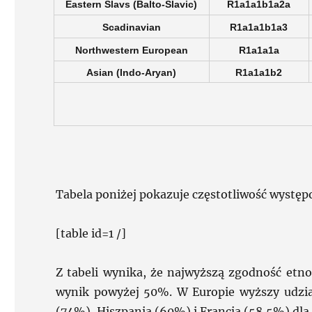
Eastern Slavs (Balto-Slavic)
R1a1a1b1a2a
Scadinavian
R1a1a1b1a3
Northwestern European
R1a1a1a
Asian (Indo-Aryan)
R1a1a1b2
Tabela poniżej pokazuje częstotliwość występ
[table id=1 /]
Z tabeli wynika, że najwyższą zgodność etn
wynik powyżej 50%. W Europie wyższy udział
(74%), Hiszpania (60%) i Francja (58,5%) dla 