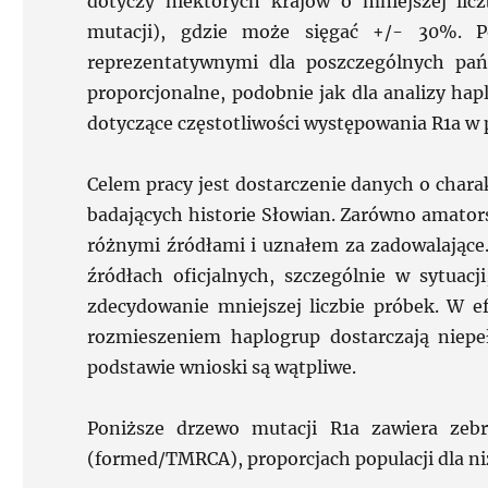
dotyczy niektórych krajów o mniejszej li
mutacji), gdzie może sięgać +/- 30%. 
reprezentatywnymi dla poszczególnych pańs
proporcjonalne, podobnie jak dla analizy hap
dotyczące częstotliwości występowania R1a w
Celem pracy jest dostarczenie danych o char
badających historie Słowian. Zarówno amato
różnymi źródłami i uznałem za zadowalające
źródłach oficjalnych, szczególnie w sytuacj
zdecydowanie mniejszej liczbie próbek. W e
rozmieszeniem haplogrup dostarczają niep
podstawie wnioski są wątpliwe.
Poniższe drzewo mutacji R1a zawiera zebr
(formed/TMRCA), proporcjach populacji dla n