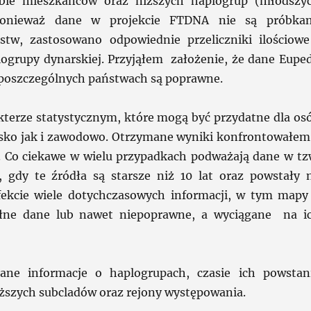
czbie mieszkańców oraz niższych haplogrup (młodszy
Ponieważ dane w projekcie FTDNA nie są próbka
tw, zastosowano odpowiednie przeliczniki ilościowe
logrupy dynarskiej. Przyjąłem założenie, że dane Euped
 poszczególnych państwach są poprawne.
akterze statystycznym, które mogą być przydatne dla os
rsko jak i zawodowo. Otrzymane wyniki konfrontowałem
. Co ciekawe w wielu przypadkach podważają dane w tz
i, gdy te źródła są starsze niż 10 lat oraz powstały 
fekcie wiele dotychczasowych informacji, w tym mapy
ełne dane lub nawet niepoprawne, a wyciągane na i
ane informacje o haplogrupach, czasie ich powstan
iższych subcladów oraz rejony występowania.