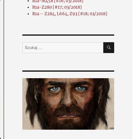
R1a-M458 [#16; 03/2018]
R1a-Z280 [#17; 03/2018]
R1a – Z284, L664, Z93 [#18; 03/2018]