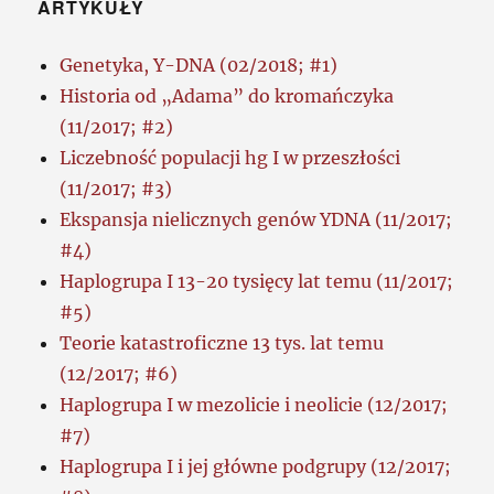
ARTYKUŁY
Genetyka, Y-DNA (02/2018; #1)
Historia od „Adama” do kromańczyka
(11/2017; #2)
Liczebność populacji hg I w przeszłości
(11/2017; #3)
Ekspansja nielicznych genów YDNA (11/2017;
#4)
Haplogrupa I 13-20 tysięcy lat temu (11/2017;
#5)
Teorie katastroficzne 13 tys. lat temu
(12/2017; #6)
Haplogrupa I w mezolicie i neolicie (12/2017;
#7)
Haplogrupa I i jej główne podgrupy (12/2017;