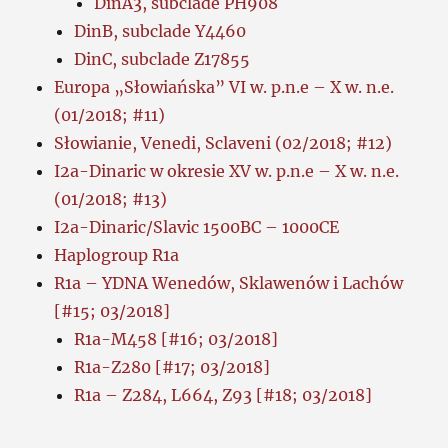
DinA3, subclade PH908
DinB, subclade Y4460
DinC, subclade Z17855
Europa „Słowiańska” VI w. p.n.e – X w. n.e.
(01/2018; #11)
Słowianie, Venedi, Sclaveni (02/2018; #12)
I2a-Dinaric w okresie XV w. p.n.e – X w. n.e.
(01/2018; #13)
I2a-Dinaric/Slavic 1500BC – 1000CE
Haplogroup R1a
R1a – YDNA Wenedów, Sklawenów i Lachów
[#15; 03/2018]
R1a-M458 [#16; 03/2018]
R1a-Z280 [#17; 03/2018]
R1a – Z284, L664, Z93 [#18; 03/2018]