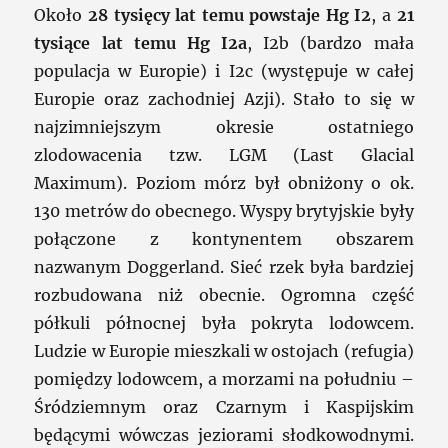
Około
28 tysięcy lat temu powstaje Hg I2
, a
21
tysiące lat temu Hg I2a
, I2b (bardzo mała
populacja w Europie) i I2c (występuje w całej
Europie oraz zachodniej Azji). Stało to się w
najzimniejszym okresie ostatniego
zlodowacenia tzw. LGM (Last Glacial
Maximum). Poziom mórz był obniżony o ok.
130 metrów do obecnego. Wyspy brytyjskie były
połączone z kontynentem obszarem
nazwanym Doggerland. Sieć rzek była bardziej
rozbudowana niż obecnie. Ogromna część
półkuli północnej była pokryta lodowcem.
Ludzie w Europie mieszkali w ostojach (refugia)
pomiędzy lodowcem, a morzami na południu –
Śródziemnym oraz Czarnym i Kaspijskim
będącymi wówczas jeziorami słodkowodnymi.