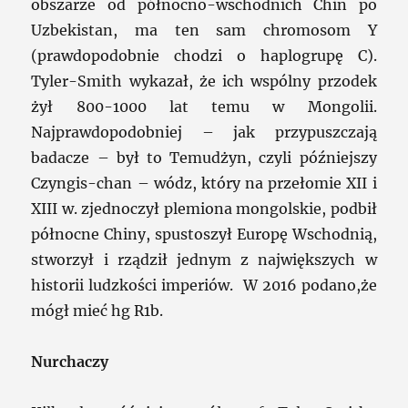
obszarze od północno-wschodnich Chin po
Uzbekistan, ma ten sam chromosom Y
(prawdopodobnie chodzi o haplogrupę C).
Tyler-Smith wykazał, że ich wspólny przodek
żył 800-1000 lat temu w Mongolii.
Najprawdopodobniej – jak przypuszczają
badacze – był to Temudżyn, czyli późniejszy
Czyngis-chan – wódz, który na przełomie XII i
XIII w. zjednoczył plemiona mongolskie, podbił
północne Chiny, spustoszył Europę Wschodnią,
stworzył i rządził jednym z największych w
historii ludzkości imperiów. W 2016 podano,że
mógł mieć hg R1b.
Nurchaczy