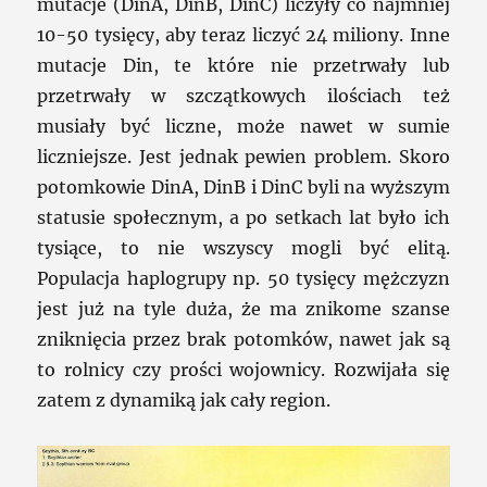
mutacje (DinA, DinB, DinC) liczyły co najmniej
10-50 tysięcy, aby teraz liczyć 24 miliony. Inne
mutacje Din, te które nie przetrwały lub
przetrwały w szczątkowych ilościach też
musiały być liczne, może nawet w sumie
liczniejsze. Jest jednak pewien problem. Skoro
potomkowie DinA, DinB i DinC byli na wyższym
statusie społecznym, a po setkach lat było ich
tysiące, to nie wszyscy mogli być elitą.
Populacja haplogrupy np. 50 tysięcy mężczyzn
jest już na tyle duża, że ma znikome szanse
zniknięcia przez brak potomków, nawet jak są
to rolnicy czy prości wojownicy. Rozwijała się
zatem z dynamiką jak cały region.