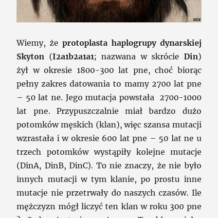
Wiemy, że
protoplasta haplogrupy dynarskiej
Skyton
(
I2a1b2a1a1
; nazwana w skrócie
Din
)
żył w okresie 1800-300 lat pne, choć biorąc
pełny zakres datowania to mamy 2700 lat pne
– 50 lat ne. Jego mutacja powstała 2700-1000
lat pne. Przypuszczalnie miał bardzo dużo
potomków męskich (klan), więc szansa mutacji
wzrastała i w okresie 600 lat pne – 50 lat ne u
trzech potomków wystąpiły kolejne mutacje
(DinA, DinB, DinC). To nie znaczy, że nie było
innych mutacji w tym klanie, po prostu inne
mutacje nie przetrwały do naszych czasów. Ile
mężczyzn mógł liczyć ten klan w roku 300 pne