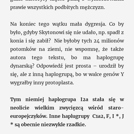
prawie wszystkich podbitych mężczyzn.
Na koniec tego wątku mała dygresja. Co by
było, gdyby Skytonowi się nie udało, np. spadł z
konia i się zabił? Nie byłoby tych 24 milionów
potomków na ziemi, nie wspomnę, że także
autora tego tekstu, bo ma haplogrupę
dynarską? Odpowiedź jest prosta – urodził by
się, ale z inną haplogrupą, bo w walce genów Y
wygrałby inny protoplasta.
Tym niemiej haplogrupa I2a stała się w
neolicie wielkim zwycięzcą wśród staro-
europejczyków. Inne haplugrupy C1a2, F, I *, J
* są obecnie niezwykle rzadkie.