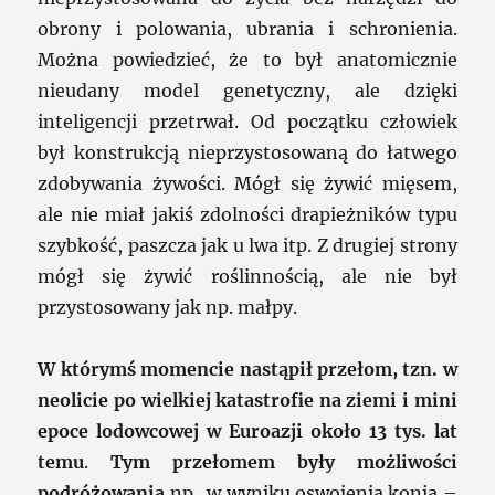
obrony i polowania, ubrania i schronienia.
Można powiedzieć, że to był anatomicznie
nieudany model genetyczny, ale dzięki
inteligencji przetrwał. Od początku człowiek
był konstrukcją nieprzystosowaną do łatwego
zdobywania żywości. Mógł się żywić mięsem,
ale nie miał jakiś zdolności drapieżników typu
szybkość, paszcza jak u lwa itp. Z drugiej strony
mógł się żywić roślinnością, ale nie był
przystosowany jak np. małpy.
W którymś momencie nastąpił przełom, tzn. w
neolicie po wielkiej katastrofie na ziemi i mini
epoce lodowcowej w Euroazji około 13 tys. lat
temu
.
Tym przełomem były możliwości
podróżowania
np. w wyniku oswojenia konia –