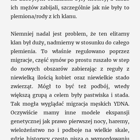
ich mężów zabijali, szczególnie jak nie były to
plemiona/rody z ich klanu.
Niemniej nadal jest problem, że ten elitarny
klan był duży, nadmierny w stosunku do całego
plemienia. To właśnie regulowano poprzez
migracje, część synów po prostu ruszało w step
do nowych obszarów zabierając z reguły z
niewielką ilością kobiet oraz niewielkie stado
zwierząt. Mógł to być też podbój, wtedy
większą grupą a celem były pastwiska i stada.
Tak mogła wyglądać migracja męskich YDNA.
Oczywiście mamy inne modele ekspansji
genetycznej jak prawo pierwszej nocy, haremy,
wielożeństwo no i podboje na wielkie skale,
gdzie historycy często piszą o wymordowaniu