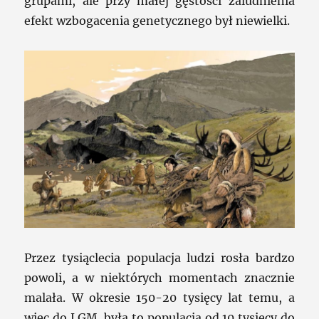
grupami, ale przy małej gęstości zaludnienia
efekt wzbogacenia genetycznego był niewielki.
Przez tysiąclecia populacja ludzi rosła bardzo
powoli, a w niektórych momentach znacznie
malała. W okresie 150-20 tysięcy lat temu, a
więc do LGM, była to populacja od 10 tysięcy do