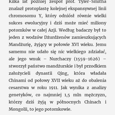
Kilka lat później zespół prof. Tyler-Smitha
znalazł protoplastę kolejnej ekspansywnej linii
chromosomu Y, który odniósł równie wielki
sukces ewolucyjny i dziś może mieć miliony
potomków w całej Azji. Według badaczy był to
jeden z wodzów Dżurdżenów zamieszkujących
Mandżurię, żyjący w połowie XVI wieku. Jemu
samemu nie udało się nic wielkiego zdziałać,
ale jego wnuk – Nurchaczy (1559-1626) –
stworzył państwo mandżurskie i był przodkiem
założycieli dynastii Qing, która władała
Chinami od połowy XVII wieku aż do obalenia
cesarstwa w roku 1911. Jak wynika z analizy
genetyków, co najmniej 1,5 mln mężczyzn,
którzy dziś żyją w północnych Chinach i
Mongolii, to jego potomkowie.